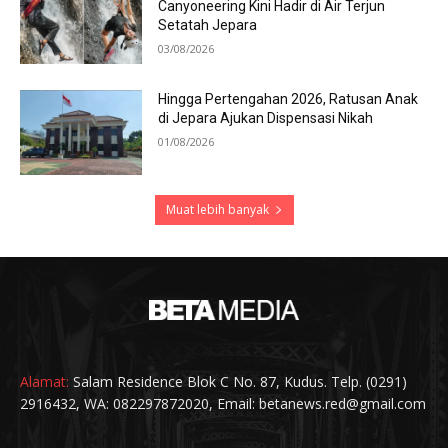
Canyoneering Kini Hadir di Air Terjun
Setatah Jepara
03/08/2026
Hingga Pertengahan 2026, Ratusan Anak
di Jepara Ajukan Dispensasi Nikah
01/08/2026
Muat lebih banyak
Alamat:
Salam Residence Blok C No. 87, Kudus. Telp. (0291)
2916432, WA: 082297872020, Email: betanews.red@gmail.com