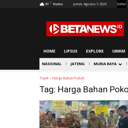
C
Jumat, Agustus 7, 2026
Daftar
31
Kudus
HOME
LIPSUS
EXPLORE
UMKM
NASIONAL
JATENG
MURIA RAYA
Topik
Harga Bahan Pokok
Tag:
Harga Bahan Pok