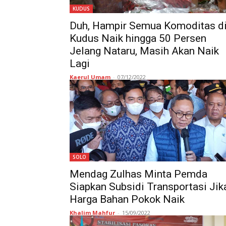
KUDUS
Duh, Hampir Semua Komoditas d
Kudus Naik hingga 50 Persen
Jelang Nataru, Masih Akan Naik
Lagi
Kaerul Umam
-
07/12/2022
SOLO
Mendag Zulhas Minta Pemda
Siapkan Subsidi Transportasi Jik
Harga Bahan Pokok Naik
Khalim Mahfur
-
15/09/2022