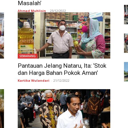
Masalah’
Ahmad Muhlisin
-
23/12/2022
SEMARANG
Pantauan Jelang Nataru, Ita: ‘Stok
dan Harga Bahan Pokok Aman’
Kartika Wulandari
-
21/12/2022