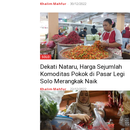
Khalim Mahfur
-
30/12/2022
SOLO
Dekati Nataru, Harga Sejumlah
Komoditas Pokok di Pasar Legi
Solo Merangkak Naik
Khalim Mahfur
-
22/12/2022