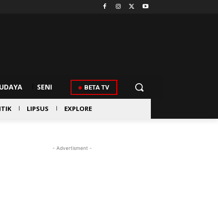
UDAYA
SENI
BETA TV
ITIK
LIPSUS
EXPLORE
- Advertisment -