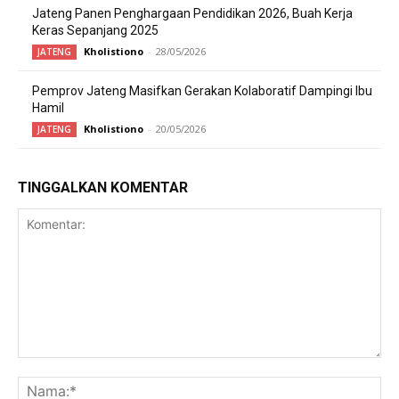
Jateng Panen Penghargaan Pendidikan 2026, Buah Kerja
Keras Sepanjang 2025
Kholistiono
-
28/05/2026
JATENG
Pemprov Jateng Masifkan Gerakan Kolaboratif Dampingi Ibu
Hamil
Kholistiono
-
20/05/2026
JATENG
TINGGALKAN KOMENTAR
Komentar:
Na