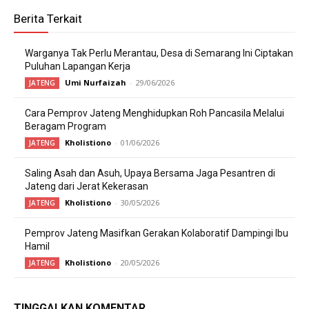
Berita Terkait
Warganya Tak Perlu Merantau, Desa di Semarang Ini Ciptakan
Puluhan Lapangan Kerja
Umi Nurfaizah
-
29/06/2026
JATENG
Cara Pemprov Jateng Menghidupkan Roh Pancasila Melalui
Beragam Program
Kholistiono
-
01/06/2026
JATENG
Saling Asah dan Asuh, Upaya Bersama Jaga Pesantren di
Jateng dari Jerat Kekerasan
Kholistiono
-
30/05/2026
JATENG
Pemprov Jateng Masifkan Gerakan Kolaboratif Dampingi Ibu
Hamil
Kholistiono
-
20/05/2026
JATENG
TINGGALKAN KOMENTAR