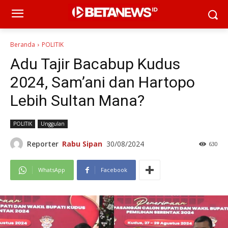
Beranda
POLITIK
Adu Tajir Bacabup Kudus
2024, Sam’ani dan Hartopo
Lebih Sultan Mana?
POLITIK
Unggulan
Reporter
Rabu Sipan
30/08/2024
630
WhatsApp
Facebook