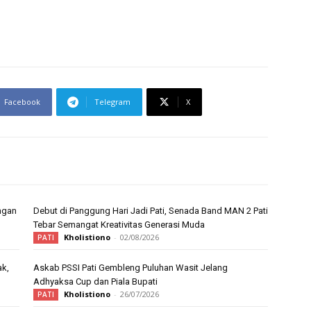
Facebook
Telegram
X
ngan
Debut di Panggung Hari Jadi Pati, Senada Band MAN 2 Pati
Tebar Semangat Kreativitas Generasi Muda
Kholistiono
-
02/08/2026
PATI
ak,
Askab PSSI Pati Gembleng Puluhan Wasit Jelang
Adhyaksa Cup dan Piala Bupati
Kholistiono
-
26/07/2026
PATI