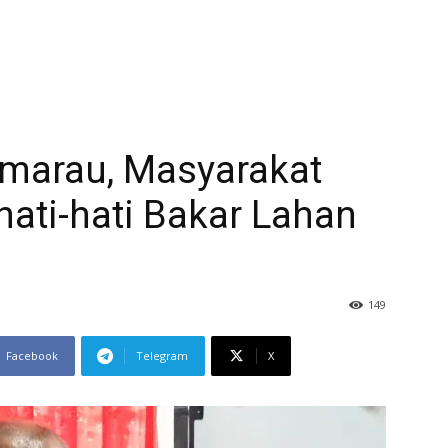
marau, Masyarakat
hati-hati Bakar Lahan
149
Facebook
Telegram
X