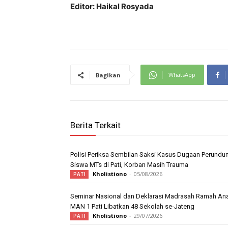
Editor: Haikal Rosyada
WhatsApp
Bagikan
Berita Terkait
Polisi Periksa Sembilan Saksi Kasus Dugaan Perundu
Siswa MTs di Pati, Korban Masih Trauma
Kholistiono
-
05/08/2026
PATI
Seminar Nasional dan Deklarasi Madrasah Ramah An
MAN 1 Pati Libatkan 48 Sekolah se-Jateng
Kholistiono
-
29/07/2026
PATI