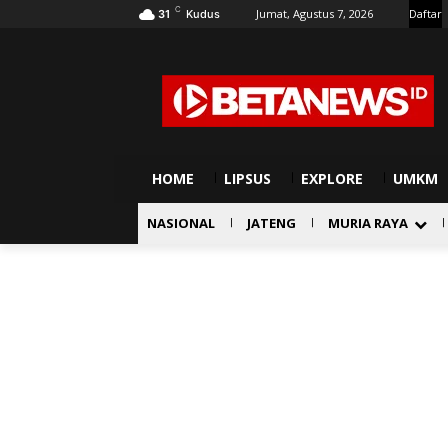
C
Jumat, Agustus 7, 2026
Daftar
31
Kudus
HOME
LIPSUS
EXPLORE
UMKM
NASIONAL
JATENG
MURIA RAYA