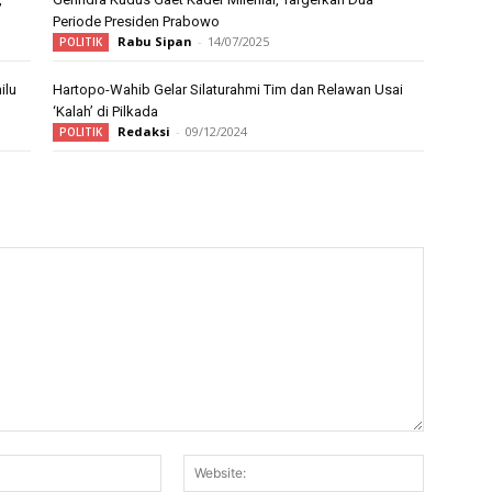
Periode Presiden Prabowo
Rabu Sipan
-
14/07/2025
POLITIK
ilu
Hartopo-Wahib Gelar Silaturahmi Tim dan Relawan Usai
‘Kalah’ di Pilkada
Redaksi
-
09/12/2024
POLITIK
Email:*
Website: