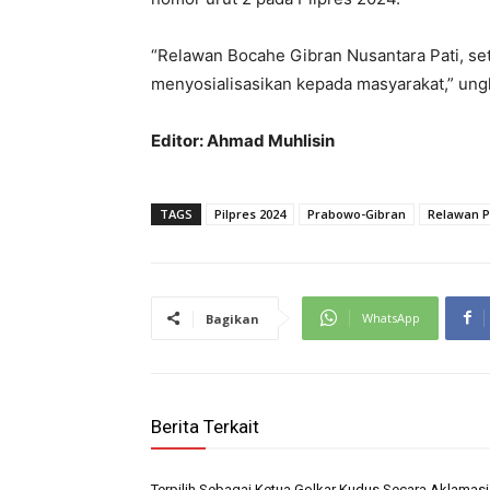
“Relawan Bocahe Gibran Nusantara Pati, set
menyosialisasikan kepada masyarakat,” ung
Editor: Ahmad Muhlisin
TAGS
Pilpres 2024
Prabowo-Gibran
Relawan 
WhatsApp
Bagikan
Berita Terkait
Terpilih Sebagai Ketua Golkar Kudus Secara Aklamasi