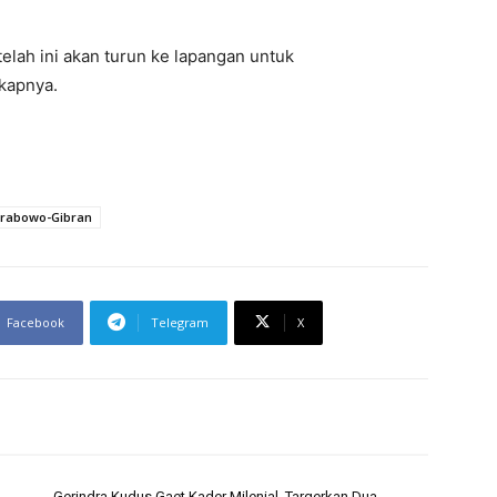
elah ini akan turun ke lapangan untuk
kapnya.
Prabowo-Gibran
Facebook
Telegram
X
,
Gerindra Kudus Gaet Kader Milenial, Targerkan Dua