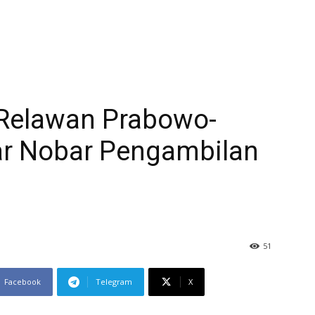
, Relawan Prabowo-
lar Nobar Pengambilan
51
Facebook
Telegram
X