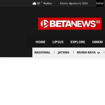
C
Kamis, Agustus 6, 2026
Daftar
31
Kudus
HOME
LIPSUS
EXPLORE
UMKM
NASIONAL
JATENG
MURIA RAYA