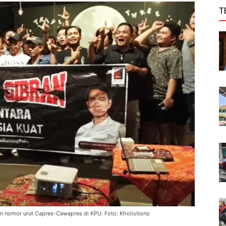
T
n nomor urut Capres-Cawapres di KPU. Foto: Kholistiono