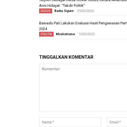
Anis Hidayat: “Takdir Politik”
Rabu Sipan
-
05/02/2026
KUDUS
Bawaslu Pati Lakukan Evaluasi Hasil Pengawasan Pem
2024
Kholistiono
-
13/02/2025
POLITIK
TINGGALKAN KOMENTAR
Komentar:
Nama:*