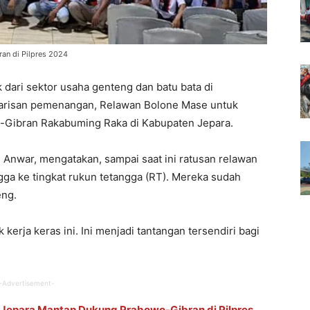
ran di Pilpres 2024
 dari sektor usaha genteng dan batu bata di
arisan pemenangan, Relawan Bolone Mase untuk
Gibran Rakabuming Raka di Kabupaten Jepara.
Anwar, mengatakan, sampai saat ini ratusan relawan
gga ke tingkat rukun tetangga (RT). Mereka sudah
eng.
kerja keras ini. Ini menjadi tantangan tersendiri bagi
-Advertisement-
 Jepara Mantap Dukung Prabowo-Gibran di Pilpres