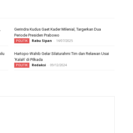
,
Gerindra Kudus Gaet Kader Milenial, Targerkan Dua
Periode Presiden Prabowo
Rabu Sipan
-
14/07/2025
POLITIK
ilu
Hartopo-Wahib Gelar Silaturahmi Tim dan Relawan Usai
‘Kalah’ di Pilkada
Redaksi
-
09/12/2024
POLITIK