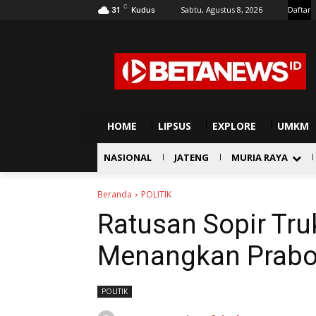
C
Sabtu, Agustus 8, 2026
Daftar
31
Kudus
HOME
LIPSUS
EXPLORE
UMKM
NASIONAL
JATENG
MURIA RAYA
Beranda
POLITIK
Ratusan Sopir Truk
Menangkan Prabow
POLITIK