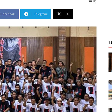
81
Facebook
Telegram
X
T