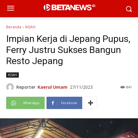
Beranda
KISAH
Impian Kerja di Jepang Pupus,
Ferry Justru Sukses Bangun
Resto Jepang
KISAH
Reporter
Kaerul Umam
27/11/2023
841
WhatsApp
Facebook