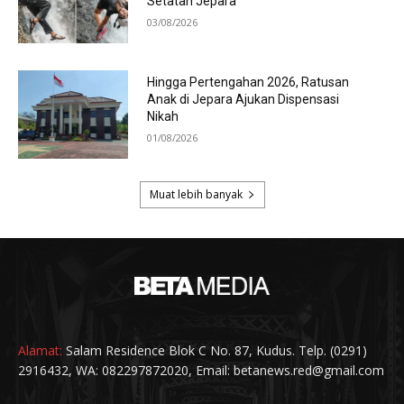
Alamat:
Salam Residence Blok C No. 87, Kudus. Telp. (0291)
2916432, WA: 082297872020, Email: betanews.red@gmail.com