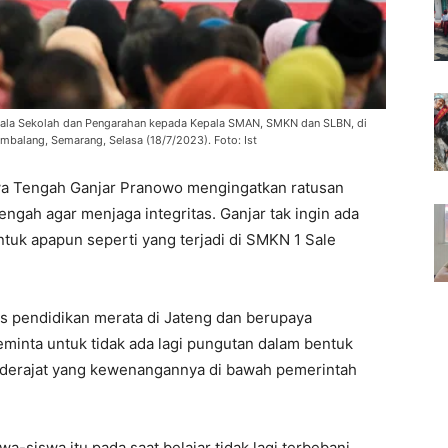
ala Sekolah dan Pengarahan kepada Kepala SMAN, SMKN dan SLBN, di
balang, Semarang, Selasa (18/7/2023). Foto: Ist
a Tengah Ganjar Pranowo mengingatkan ratusan
gah agar menjaga integritas. Ganjar tak ingin ada
ntuk apapun seperti yang terjadi di SMKN 1 Sale
 pendidikan merata di Jateng dan berupaya
minta untuk tidak ada lagi pungutan dalam bentuk
ederajat yang kewenangannya di bawah pemerintah
-siswa itu pada saat belajar tidak lagi terbebani