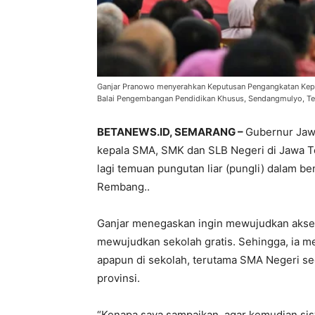
Ganjar Pranowo menyerahkan Keputusan Pengangkatan Kep
Balai Pengembangan Pendidikan Khusus, Sendangmulyo, Tem
BETANEWS.ID, SEMARANG –
Gubernur Jaw
kepala SMA, SMK dan SLB Negeri di Jawa Ten
lagi temuan pungutan liar (pungli) dalam be
Rembang..
Ganjar menegaskan ingin mewujudkan akses
mewujudkan sekolah gratis. Sehingga, ia me
apapun di sekolah, terutama SMA Negeri s
provinsi.
“Kenapa saya sampaikan, agar kemudian siswa