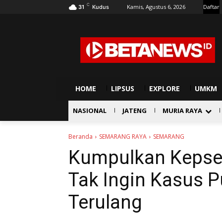
C
Kamis, Agustus 6, 2026
Daftar
31
Kudus
HOME
LIPSUS
EXPLORE
UMKM
NASIONAL
JATENG
MURIA RAYA
Beranda
SEMARANG RAYA
SEMARANG
Kumpulkan Kepsek
Tak Ingin Kasus P
Terulang