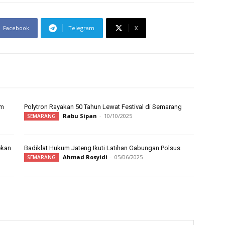
Facebook
Telegram
X
um
Polytron Rayakan 50 Tahun Lewat Festival di Semarang
Rabu Sipan
-
10/10/2025
SEMARANG
ekan
Badiklat Hukum Jateng Ikuti Latihan Gabungan Polsus
Ahmad Rosyidi
-
05/06/2025
SEMARANG