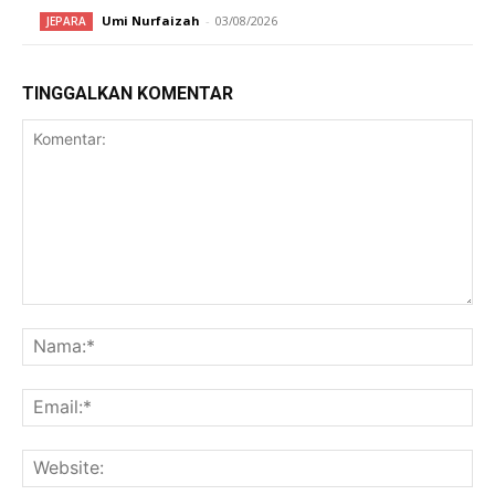
Umi Nurfaizah
-
03/08/2026
JEPARA
TINGGALKAN KOMENTAR
Komentar:
Na
Ema
Web