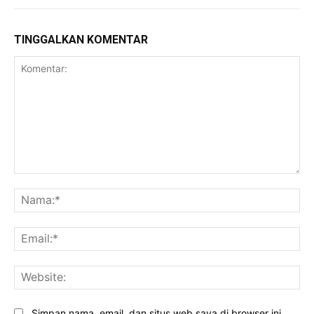
TINGGALKAN KOMENTAR
Komentar:
Na
Ema
Web
Simpan nama, email, dan situs web saya di browser ini