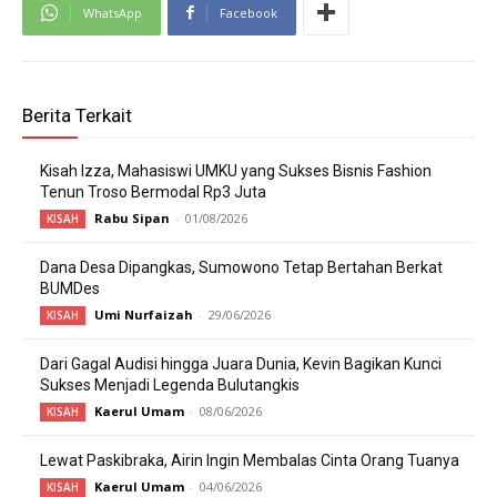
WhatsApp
Facebook
Berita Terkait
Kisah Izza, Mahasiswi UMKU yang Sukses Bisnis Fashion
Tenun Troso Bermodal Rp3 Juta
Rabu Sipan
-
01/08/2026
KISAH
Dana Desa Dipangkas, Sumowono Tetap Bertahan Berkat
BUMDes
Umi Nurfaizah
-
29/06/2026
KISAH
Dari Gagal Audisi hingga Juara Dunia, Kevin Bagikan Kunci
Sukses Menjadi Legenda Bulutangkis
Kaerul Umam
-
08/06/2026
KISAH
Lewat Paskibraka, Airin Ingin Membalas Cinta Orang Tuanya
Kaerul Umam
-
04/06/2026
KISAH