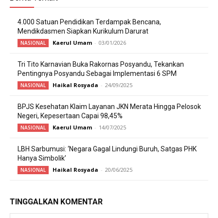
4.000 Satuan Pendidikan Terdampak Bencana,
Mendikdasmen Siapkan Kurikulum Darurat
Kaerul Umam
-
03/01/2026
NASIONAL
Tri Tito Karnavian Buka Rakornas Posyandu, Tekankan
Pentingnya Posyandu Sebagai Implementasi 6 SPM
Haikal Rosyada
-
24/09/2025
NASIONAL
BPJS Kesehatan Klaim Layanan JKN Merata Hingga Pelosok
Negeri, Kepesertaan Capai 98,45%
Kaerul Umam
-
14/07/2025
NASIONAL
LBH Sarbumusi: ‘Negara Gagal Lindungi Buruh, Satgas PHK
Hanya Simbolik’
Haikal Rosyada
-
20/06/2025
NASIONAL
TINGGALKAN KOMENTAR