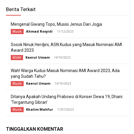
Berita Terkait
Mengenal Giwang Topo, Musisi Jenius Dari Jogja
Ahmad Rosyidi
-
11/12/2023
Musik
Sosok Ninuk Herdjini, ASN Kudus yang Masuk Nominasi AMI
Award 2023
Kaerul Umam
-
14/10/2023
KISAH
Wah! Warga Kudus Masuk Nominasi AMI Award 2023, Ada
yang Sudah Tahu?
Kaerul Umam
-
14/10/2023
Musik
Ditanya Apakah Undang Prabowo di Konser Dewa 19, Dhani:
‘Tergantung Gibran’
Khalim Mahfur
-
17/07/2023
Musik
TINGGALKAN KOMENTAR