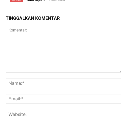
TINGGALKAN KOMENTAR
Komentar:
Na
Ema
Web