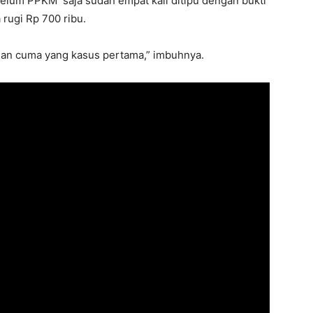
belum PPKM saja sudah empat kali ditipu dengan bukti
 rugi Rp 700 ribu.
lan cuma yang kasus pertama,” imbuhnya.