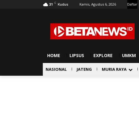
C
Kamis, Agustus 6, 2026
Daftar
31
Kudus
HOME
LIPSUS
EXPLORE
UMKM
NASIONAL
JATENG
MURIA RAYA