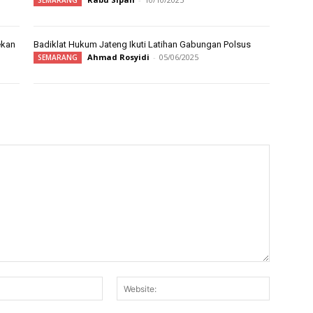
SEMARANG
ekan
Badiklat Hukum Jateng Ikuti Latihan Gabungan Polsus
Ahmad Rosyidi
-
05/06/2025
SEMARANG
Email:*
Website: