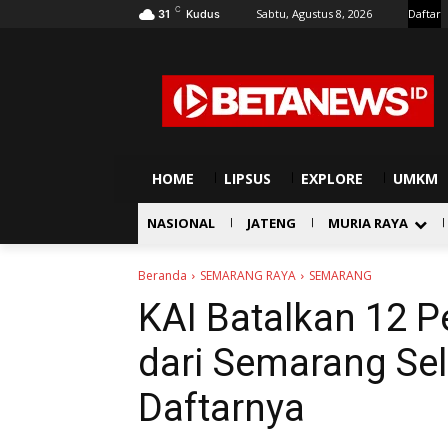
C
Sabtu, Agustus 8, 2026
Daftar
31
Kudus
HOME
LIPSUS
EXPLORE
UMKM
NASIONAL
JATENG
MURIA RAYA
Beranda
SEMARANG RAYA
SEMARANG
KAI Batalkan 12 P
dari Semarang Sel
Daftarnya