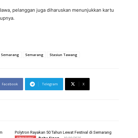
 Jawa, pelanggan juga diharuskan menunjukkan kartu
tupnya.
IV Semarang
Semarang
Stasiun Tawang
Facebook
Telegram
X
um
Polytron Rayakan 50 Tahun Lewat Festival di Semarang
Rabu Sipan
-
10/10/2025