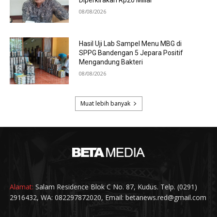
Alamat:
Salam Residence Blok C No. 87, Kudus. Telp. (0291)
2916432, WA: 082297872020, Email: betanews.red@gmail.com