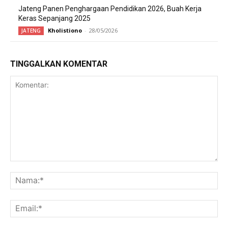
Jateng Panen Penghargaan Pendidikan 2026, Buah Kerja
Keras Sepanjang 2025
Kholistiono
-
28/05/2026
JATENG
TINGGALKAN KOMENTAR
Komentar:
Na
Ema