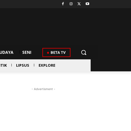
UDAYA
SENI
BETA TV
ITIK
LIPSUS
EXPLORE
- Advertisment -