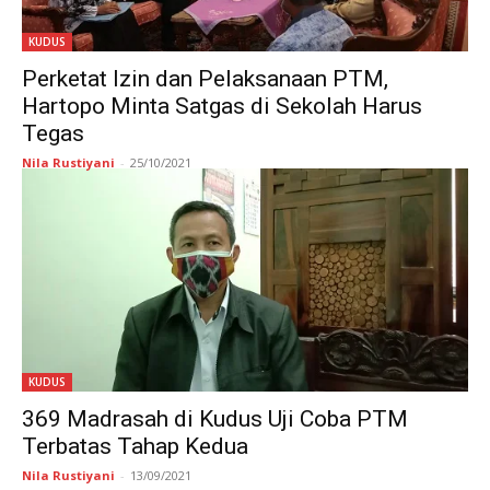
KUDUS
Perketat Izin dan Pelaksanaan PTM,
Hartopo Minta Satgas di Sekolah Harus
Tegas
Nila Rustiyani
-
25/10/2021
KUDUS
369 Madrasah di Kudus Uji Coba PTM
Terbatas Tahap Kedua
Nila Rustiyani
-
13/09/2021