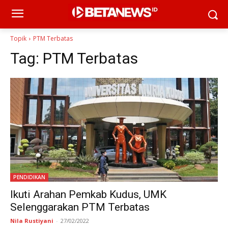
Topik
PTM Terbatas
Tag:
PTM Terbatas
PENDIDIKAN
Ikuti Arahan Pemkab Kudus, UMK
Selenggarakan PTM Terbatas
Nila Rustiyani
-
27/02/2022