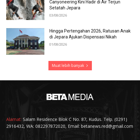
Canyoneering Kini Hadir di Air Terjun
Setatah Jepara
03/08/2026
Hingga Pertengahan 2026, Ratusan Anak
di Jepara Ajukan Dispensasi Nikah
01/08/2026
Muat lebih banyak
Alamat:
Salam Residence Blok C No. 87, Kudus. Telp. (0291)
2916432, WA: 082297872020, Email: betanews.red@gmail.com