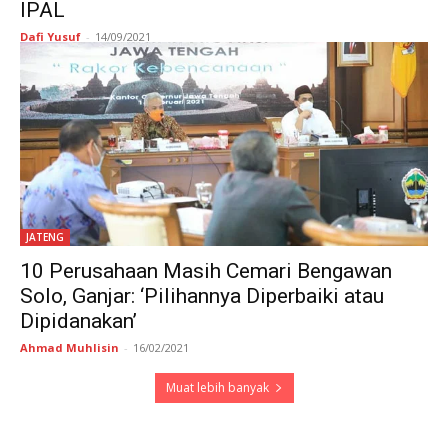
IPAL
Dafi Yusuf
-
14/09/2021
JATENG
10 Perusahaan Masih Cemari Bengawan
Solo, Ganjar: ‘Pilihannya Diperbaiki atau
Dipidanakan’
Ahmad Muhlisin
-
16/02/2021
Muat lebih banyak