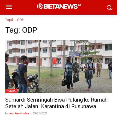
Topik
ODP
Tag:
ODP
KUDUS
Sumardi Semringah Bisa Pulang ke Rumah
Setelah Jalani Karantina di Rusunawa
Imam Arwindra
-
29/04/2020