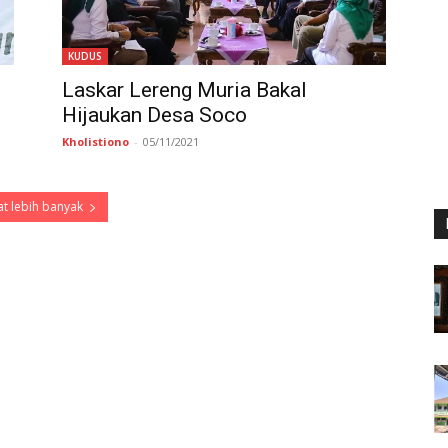
KUDUS
Laskar Lereng Muria Bakal
Hijaukan Desa Soco
Kholistiono
-
05/11/2021
t lebih banyak