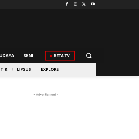
UDAYA
SENI
BETA TV
ITIK
LIPSUS
EXPLORE
- Advertisment -