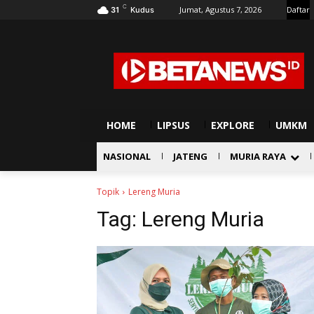
C
Jumat, Agustus 7, 2026
Daftar
31
Kudus
HOME
LIPSUS
EXPLORE
UMKM
NASIONAL
JATENG
MURIA RAYA
Topik
Lereng Muria
Tag:
Lereng Muria