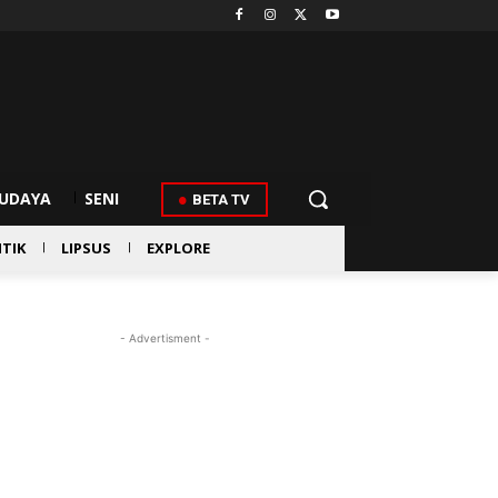
UDAYA
SENI
BETA TV
ITIK
LIPSUS
EXPLORE
- Advertisment -