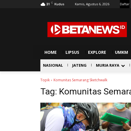
C
Kamis, Agustus 6, 2026
Daftar
31
Kudus
HOME
LIPSUS
EXPLORE
UMKM
NASIONAL
JATENG
MURIA RAYA
Topik
Komunitas Semarang Sketchwalk
Tag:
Komunitas Semar