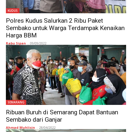
KUDUS
Polres Kudus Salurkan 2 Ribu Paket
Sembako untuk Warga Terdampak Kenaikan
Harga BBM
Rabu Sipan
-
09/09/2022
SEMARANG
Ribuan Buruh di Semarang Dapat Bantuan
Sembako dari Ganjar
Ahmad Muhlisin
-
28/04/2022