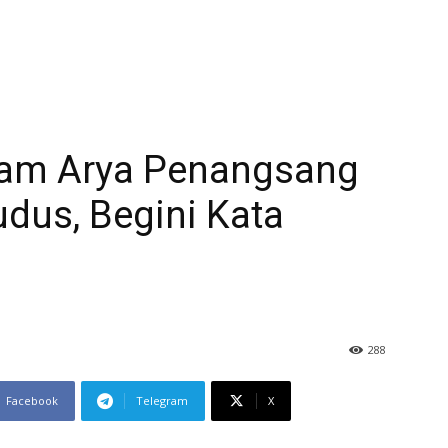
am Arya Penangsang
dus, Begini Kata
288
Facebook
Telegram
X