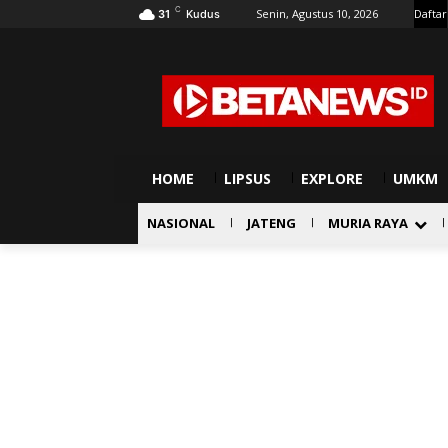
C
Senin, Agustus 10, 2026
Daftar
31
Kudus
HOME
LIPSUS
EXPLORE
UMKM
NASIONAL
JATENG
MURIA RAYA