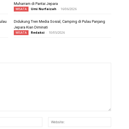
Muharram di Pantai Jepara
Umi Nurfaizah
-
16/06/2026
WISATA
ulau
Didukung Tren Media Sosial, Camping di Pulau Panjang
Jepara Kian Diminati
Redaksi
-
10/05/2026
WISATA
Email:*
Website: