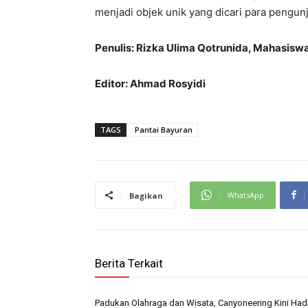
menjadi objek unik yang dicari para pengun
Penulis: Rizka Ulima Qotrunida, Mahasisw
Editor: Ahmad Rosyidi
TAGS
Pantai Bayuran
WhatsApp
Bagikan
Berita Terkait
Padukan Olahraga dan Wisata, Canyoneering Kini Hadi