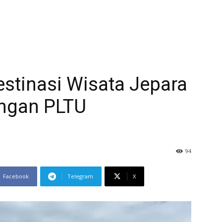
estinasi Wisata Jepara
ngan PLTU
94
Facebook
Telegram
X