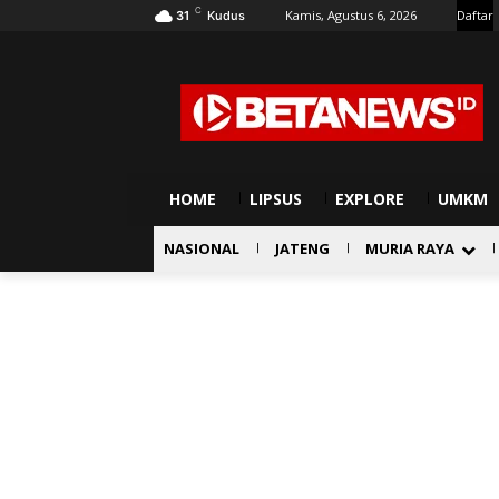
C
Kamis, Agustus 6, 2026
Daftar
31
Kudus
HOME
LIPSUS
EXPLORE
UMKM
NASIONAL
JATENG
MURIA RAYA