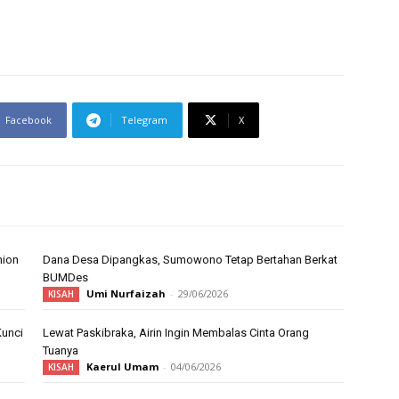
Facebook
Telegram
X
hion
Dana Desa Dipangkas, Sumowono Tetap Bertahan Berkat
BUMDes
Umi Nurfaizah
-
29/06/2026
KISAH
Kunci
Lewat Paskibraka, Airin Ingin Membalas Cinta Orang
Tuanya
Kaerul Umam
-
04/06/2026
KISAH