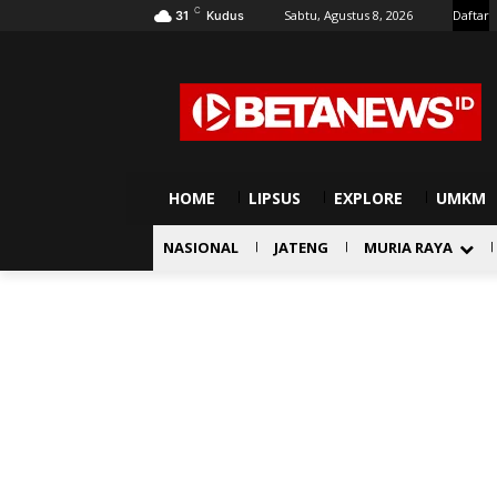
C
Sabtu, Agustus 8, 2026
Daftar
31
Kudus
HOME
LIPSUS
EXPLORE
UMKM
NASIONAL
JATENG
MURIA RAYA