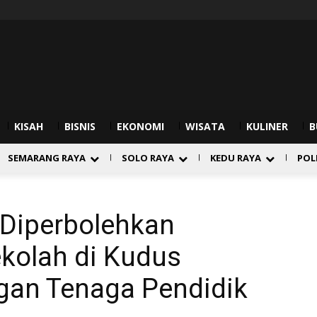
KISAH
BISNIS
EKONOMI
WISATA
KULINER
B
SEMARANG RAYA
SOLO RAYA
KEDU RAYA
POL
 Diperbolehkan
ekolah di Kudus
gan Tenaga Pendidik