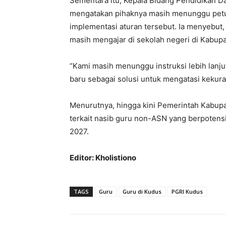
Sementara itu, Kepala Bidang Pendidikan 
mengatakan pihaknya masih menunggu petunj
implementasi aturan tersebut. Ia menyebut,
masih mengajar di sekolah negeri di Kabup
“Kami masih menunggu instruksi lebih lanjut
baru sebagai solusi untuk mengatasi kekura
Menurutnya, hingga kini Pemerintah Kabu
terkait nasib guru non-ASN yang berpotensi 
2027.
Editor: Kholistiono
TAGS
Guru
Guru di Kudus
PGRI Kudus