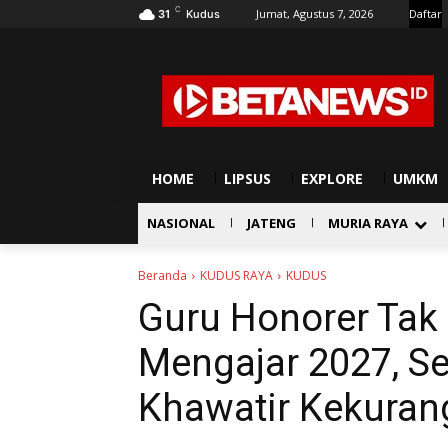
C
Jumat, Agustus 7, 2026
Daftar
31
Kudus
HOME
LIPSUS
EXPLORE
UMKM
NASIONAL
JATENG
MURIA RAYA
Beranda
KUDUS RAYA
KUDUS
Guru Honorer Tak
Mengajar 2027, S
Khawatir Kekuran