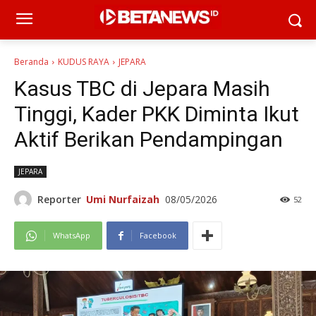
Beranda
KUDUS RAYA
JEPARA
Kasus TBC di Jepara Masih
Tinggi, Kader PKK Diminta Ikut
Aktif Berikan Pendampingan
JEPARA
Reporter
Umi Nurfaizah
08/05/2026
52
WhatsApp
Facebook