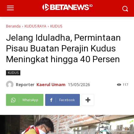
Beranda
KUDUS RAYA
KUDUS
Jelang Iduladha, Permintaan
Pisau Buatan Perajin Kudus
Meningkat hingga 40 Persen
KUDUS
Reporter
Kaerul Umam
15/05/2026
117
WhatsApp
Facebook