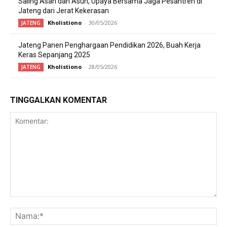
Saling Asah dan Asuh, Upaya Bersama Jaga Pesantren di
Jateng dari Jerat Kekerasan
Kholistiono
-
30/05/2026
JATENG
Jateng Panen Penghargaan Pendidikan 2026, Buah Kerja
Keras Sepanjang 2025
Kholistiono
-
28/05/2026
JATENG
TINGGALKAN KOMENTAR
Komentar:
Na