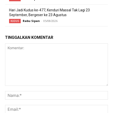
Hari Jadi Kudus ke-477, Kenduri Massal Tak Lagi 23
September, Bergeser ke 23 Agustus
Rabu Sipan
-
05/08/2026
KUDUS
TINGGALKAN KOMENTAR
Komentar:
Na
Ema