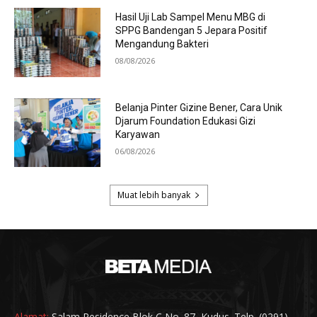
Alamat:
Salam Residence Blok C No. 87, Kudus. Telp. (0291)