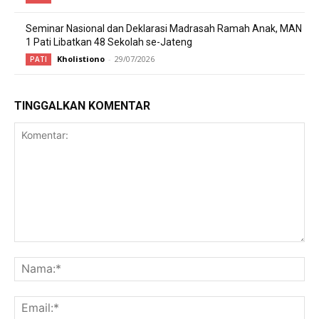
Seminar Nasional dan Deklarasi Madrasah Ramah Anak, MAN
1 Pati Libatkan 48 Sekolah se-Jateng
Kholistiono
-
29/07/2026
PATI
TINGGALKAN KOMENTAR
Komentar:
Na
Ema