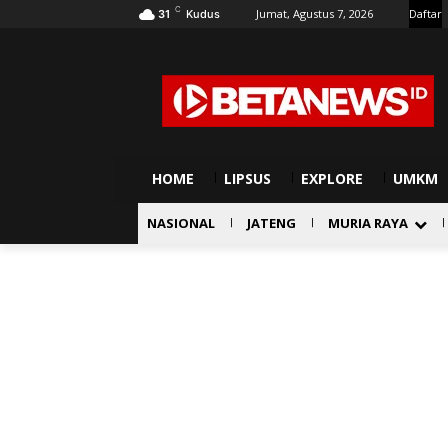
C
Jumat, Agustus 7, 2026
Daftar
31
Kudus
HOME
LIPSUS
EXPLORE
UMKM
NASIONAL
JATENG
MURIA RAYA