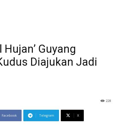
l Hujan’ Guyang
Kudus Diajukan Jadi
228
Facebook
Telegram
X