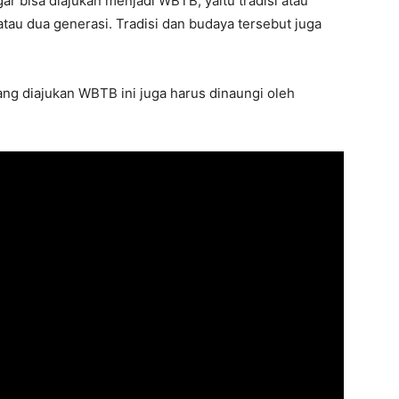
r bisa diajukan menjadi WBTB, yaitu tradisi atau
atau dua generasi. Tradisi dan budaya tersebut juga
yang diajukan WBTB ini juga harus dinaungi oleh