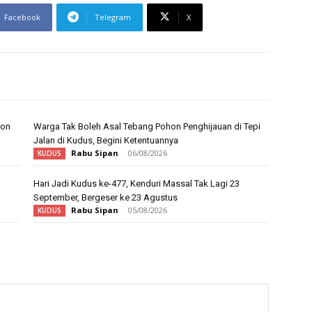
Facebook
Telegram
X
ion
Warga Tak Boleh Asal Tebang Pohon Penghijauan di Tepi
Jalan di Kudus, Begini Ketentuannya
Rabu Sipan
-
06/08/2026
KUDUS
Hari Jadi Kudus ke-477, Kenduri Massal Tak Lagi 23
September, Bergeser ke 23 Agustus
Rabu Sipan
-
05/08/2026
KUDUS