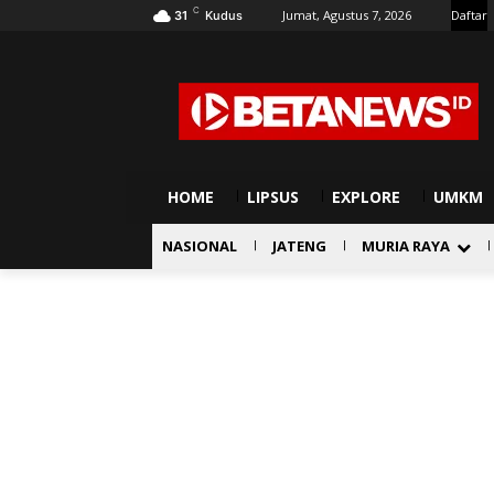
C
Jumat, Agustus 7, 2026
Daftar
31
Kudus
HOME
LIPSUS
EXPLORE
UMKM
NASIONAL
JATENG
MURIA RAYA