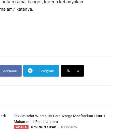
n belum ramai banget, karena kebanyakan
malam,” katanya.
Facebook
Telegram
X
r di
Tak Sekadar Wisata, Ini Cara Warga Manfaatkan Libur 1
Muharram di Pantai Jepara
Umi Nurfaizah
-
16/06/2026
WISATA