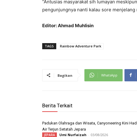
“Antusias masyarakat sih lumayan meskipu
pengunjungnya nanti kalau sore menjelang 
Editor: Ahmad Muhlisin
TAGS
Rainbow Adventure Park
WhatsApp
Bagikan
Berita Terkait
Padukan Olahraga dan Wisata, Canyoneering Kini Hadi
Air Terjun Setatah Jepara
Umi Nurfaizah
-
03/08/2026
JEPARA