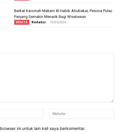
Berkat Karomah Makam Al Habib Abubakar, Pesona Pulau
Panjang Semakin Menarik Bagi Wisatawan
Redaksi
-
10/05/2026
WISATA
Email:*
Website:
rowser ini untuk lain kali saya berkomentar.