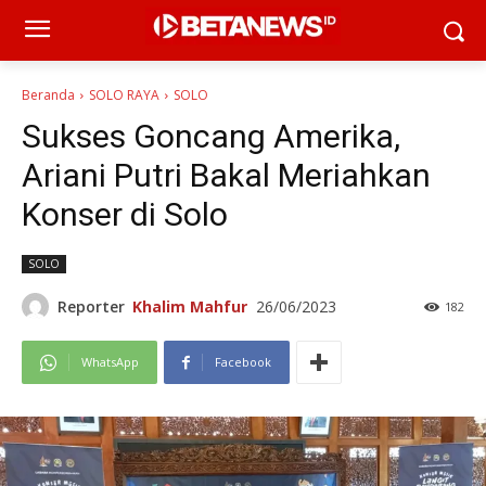
Beranda
SOLO RAYA
SOLO
Sukses Goncang Amerika,
Ariani Putri Bakal Meriahkan
Konser di Solo
SOLO
Reporter
Khalim Mahfur
26/06/2023
182
WhatsApp
Facebook