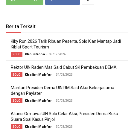
Berita Terkait
Kiky Run 2026 Tarik Ribuan Peserta, Solo Kian Mantap Jadi
Kiblat Sport Tourism
Kholistiono
-
08/02/2026
SOLO
Rektor UIN Raden Mas Said Cabut SK Pembekuan DEMA
Khalim Mahfur
-
31/08/2023
SOLO
Mantan Presiden Dema UIN RM Said Akui Bekerjasama
dengan Paylater
Khalim Mahfur
-
30/08/2023
SOLO
Aliansi Ormawa UIN Solo Gelar Aksi, Presiden Dema Buka
Suara Soal Kasus Pinjol
Khalim Mahfur
-
30/08/2023
SOLO