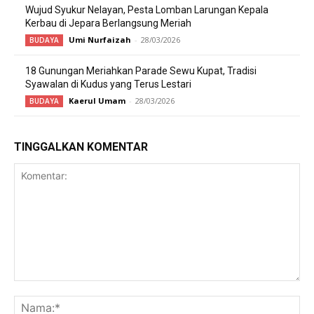
Wujud Syukur Nelayan, Pesta Lomban Larungan Kepala
Kerbau di Jepara Berlangsung Meriah
Umi Nurfaizah
-
28/03/2026
BUDAYA
18 Gunungan Meriahkan Parade Sewu Kupat, Tradisi
Syawalan di Kudus yang Terus Lestari
Kaerul Umam
-
28/03/2026
BUDAYA
TINGGALKAN KOMENTAR
Komentar:
Na