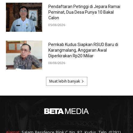
Alamat:
Salam Residence Blok C No. 87, Kudus. Telp. (0291)