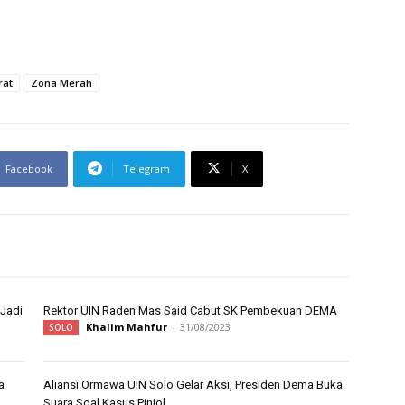
rat
Zona Merah
Facebook
Telegram
X
 Jadi
Rektor UIN Raden Mas Said Cabut SK Pembekuan DEMA
Khalim Mahfur
-
31/08/2023
SOLO
a
Aliansi Ormawa UIN Solo Gelar Aksi, Presiden Dema Buka
Suara Soal Kasus Pinjol