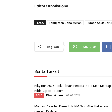
Editor : Kholistiono
TAGS
Kabupaten Zona Merah
Rumah Sakit Daru
WhatsApp
Bagikan
Berita Terkait
Kiky Run 2026 Tarik Ribuan Peserta, Solo Kian Mantap
Kiblat Sport Tourism
Kholistiono
-
08/02/2026
SOLO
Mantan Presiden Dema UIN RM Said Akui Bekerjasam
dengan Paylater