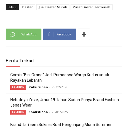
TAGS
Daster
Jual Daster Murah
Pusat Daster Termurah
WhatsApp
Facebook
Berita Terkait
Gamis “Bini Orang” Jadi Primadona Warga Kudus untuk
Rayakan Lebaran
Rabu Sipan
-
28/02/2026
FASHION
Hebatnya Zeze, Umur 19 Tahun Sudah Punya Brand Fashion
Jenas Wear
Kholistiono
-
26/01/2025
FASHION
Brand Tan’eem Sukses Buat Pengunjung Muria Summer