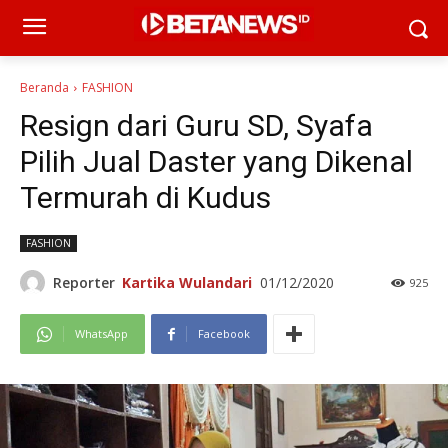
Beranda
FASHION
Resign dari Guru SD, Syafa
Pilih Jual Daster yang Dikenal
Termurah di Kudus
FASHION
Reporter
Kartika Wulandari
01/12/2020
925
WhatsApp
Facebook