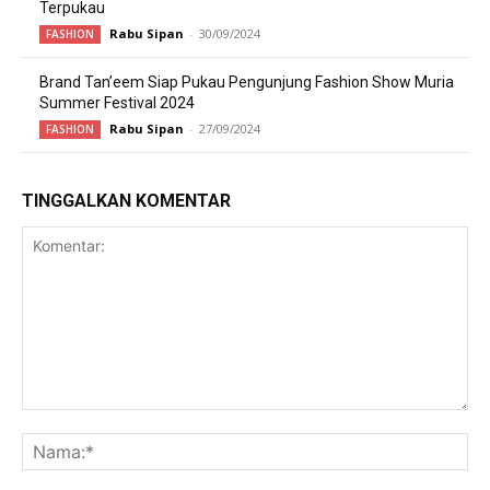
Terpukau
Rabu Sipan
-
30/09/2024
FASHION
Brand Tan’eem Siap Pukau Pengunjung Fashion Show Muria
Summer Festival 2024
Rabu Sipan
-
27/09/2024
FASHION
TINGGALKAN KOMENTAR
Komentar:
Na