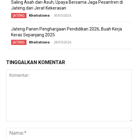
Saling Asah dan Asuh, Upaya Bersama Jaga Pesantren di
Jateng dari Jerat Kekerasan
Kholistiono
-
30/05/2026
JATENG
Jateng Panen Penghargaan Pendidikan 2026, Buah Kerja
Keras Sepanjang 2025
Kholistiono
-
28/05/2026
JATENG
TINGGALKAN KOMENTAR
Komentar:
Na