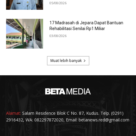
Alamat:
Salam Residence Blok C No. 87, Kudus. Telp. (0291)
2916432, WA: 082297872020, Email: betanews.red@gmail.com