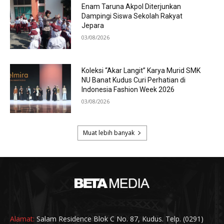
Alamat:
Salam Residence Blok C No. 87, Kudus. Telp. (0291)