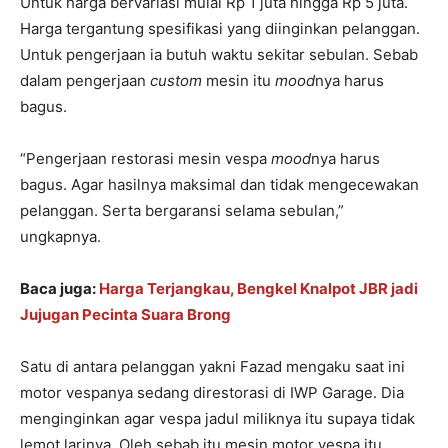
Untuk harga bervariasi mulai Rp 1 juta hingga Rp 5 juta.
Harga tergantung spesifikasi yang diinginkan pelanggan.
Untuk pengerjaan ia butuh waktu sekitar sebulan. Sebab
dalam pengerjaan
custom
mesin itu
mood
nya harus
bagus.
“Pengerjaan restorasi mesin vespa
mood
nya harus
bagus. Agar hasilnya maksimal dan tidak mengecewakan
pelanggan. Serta bergaransi selama sebulan,”
ungkapnya.
Baca juga:
Harga Terjangkau, Bengkel Knalpot JBR jadi
Jujugan Pecinta Suara Brong
Satu di antara pelanggan yakni Fazad mengaku saat ini
motor vespanya sedang direstorasi di IWP Garage. Dia
menginginkan agar vespa jadul miliknya itu supaya tidak
lemot larinya. Oleh sebab itu mesin motor vespa itu