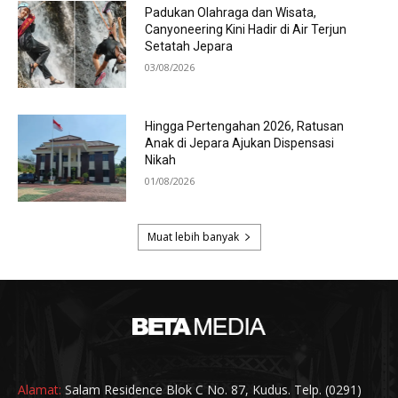
Alamat:
Salam Residence Blok C No. 87, Kudus. Telp. (0291)