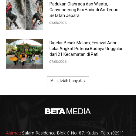
Alamat:
Salam Residence Blok C No. 87, Kudus. Telp. (0291)