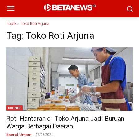
Topik
Toko Roti Arjuna
Tag:
Toko Roti Arjuna
KULINER
Roti Hantaran di Toko Arjuna Jadi Buruan
Warga Berbagai Daerah
Kaerul Umam
-
26/03/2021