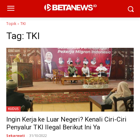
Topik
TKI
Tag:
TKI
KUDUS
Ingin Kerja ke Luar Negeri? Kenali Ciri-Ciri
Penyalur TKI Ilegal Berikut Ini Ya
Sekarwati
-
31/10/2022