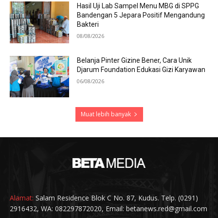
Hasil Uji Lab Sampel Menu MBG di SPPG
Bandengan 5 Jepara Positif Mengandung
Bakteri
08/08/2026
Belanja Pinter Gizine Bener, Cara Unik
Djarum Foundation Edukasi Gizi Karyawan
06/08/2026
Muat lebih banyak
Alamat:
Salam Residence Blok C No. 87, Kudus. Telp. (0291)
2916432, WA: 082297872020, Email: betanews.red@gmail.com