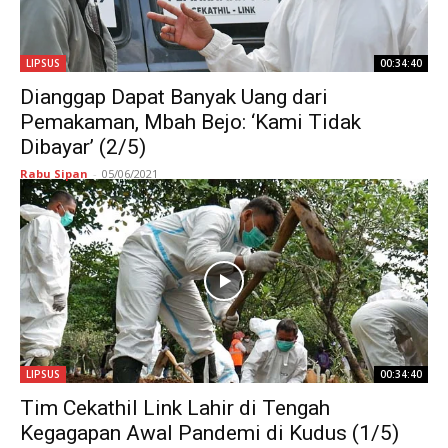
LIPSUS
00:34:40
Dianggap Dapat Banyak Uang dari
Pemakaman, Mbah Bejo: ‘Kami Tidak
Dibayar’ (2/5)
Rabu Sipan
-
05/06/2021
LIPSUS
00:34:40
Tim Cekathil Link Lahir di Tengah
Kegagapan Awal Pandemi di Kudus (1/5)