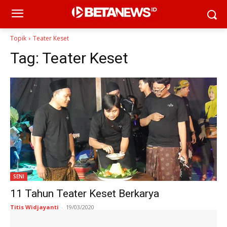
Topik
Teater Keset
Tag:
Teater Keset
SENI
11 Tahun Teater Keset Berkarya
Titis Widjayanti
-
19/03/2020